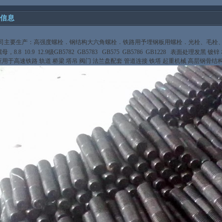
信息
司主要生产：高强度螺栓．钢结构大六角螺栓．铁路用予埋钢板用螺栓．光栓、毛栓
螺母，
8.8 10.9 12.9
级
GB5782 GB5783 GB575 GB5786 GB1228
表面处理发黑 镀锌
应用于高速铁路 轨道
桥梁 塔吊 阀门 法兰盘配套 管道连接 铁塔 起重机械 高层钢骨结