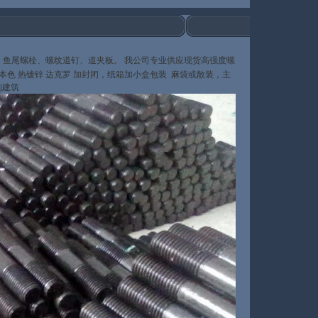
、鱼尾螺栓、螺纹道钉、道夹板。
我公司专业供应现货高强度螺
 本色 热镀锌 达克罗 加封闭，纸箱加小盒包装
麻袋或散装，主
构建筑