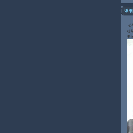
详细
公
栓
要