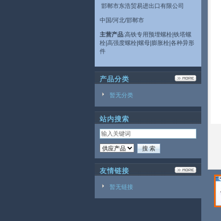
邯郸市东浩贸易进出口有限公司
中国/河北/邯郸市
主营产品
:高铁专用预埋螺栓|铁塔螺
栓|高强度螺栓|螺母|膨胀栓|各种异形
件
产品分类
暂无分类
站内搜索
友情链接
暂无链接