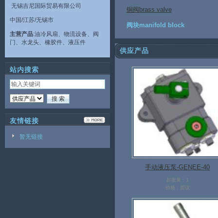
无锡吉尼国际贸易有限公司
铜阀brass valve
中国/江苏/无锡市
阀块manifold block
主营产品
:油冷风扇、物流设备、阀
门、水龙头、橡胶件、液压件
供应产品
站内搜索
友情链接
暂无链接
手动液压泵-GENEE-40
起批量：1
价格：面议