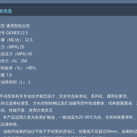
细信息
类型 通用型组合型
号 GENEE12.5
量（ML/次） 12.5
力（MPA) 25
高压力（MPA) 50
作力（N） 250
容积效率（%） >95%
量 7.8
贮油筒容积（L） 1
手动泵按有关专业技术规范设计，完全符合标准化、系列化、通用化要求。
其特点是将柱塞泵、方向控制转阀以及贮油罐等部件组成整体、结构新颖紧凑、
量轻、性能可靠，使用方便灵活
1、本产品适用介质为各类矿物油，一般油温为25~85℃为佳。当有特殊要求时
液压液种类。
、油箱内油液的油位可低于手动泵的进油口。但最低不应超过50mm。油液的过