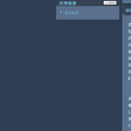
友情链接
详
暂无链接
型
排
压
最
操
质
2