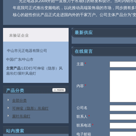
元正电器从2009开始一直致力于吊扇灯的研发和设计。当时内销市场
年底我司正式推出变频电机，以此推动高端装饰扇的市场，同步拥有多项
核心的超性价比产品正式走进国内外的千家万户。公司主体产品分为“变
最新供应
未验证企业
中山市元正电器有限公司
在线留言
中国/广东/中山市
主题
*
主营产品
:LED灯/可伸缩（隐形）风
扇吊灯/展叶风扇灯
内容
*
产品分类
全部分类
公司名
可伸缩（隐形）吊扇灯
展叶吊扇灯
联系人
*
联系电话
*
站内搜索
电子邮箱