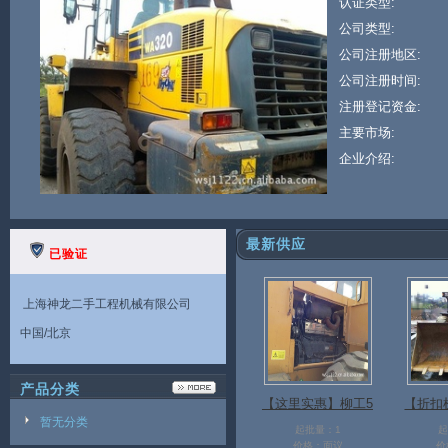
认证类型:
公司类型:
公司注册地区:
公司注册时间:
注册登记资金:
主要市场:
企业介绍:
最新供应
已验证
上海神龙二手工程机械有限公司
中国/北京
产品分类
【这里实惠】柳工5
【折扣
暂无分类
0C二手大型装载机
0二手
起批量：1
起
价格：面议
价