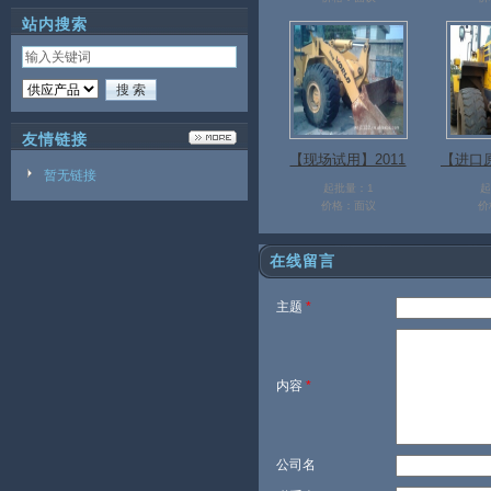
信息
站内搜索
友情链接
【现场试用】2011
【进口
暂无链接
年5吨加长臂二手沃
手320
起批量：1
起
价格：面议
价
得装载机信息
在线留言
主题
*
内容
*
公司名