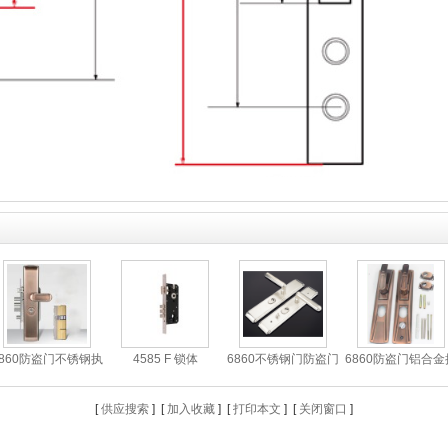
6860防盗门不锈钢执
4585 F 锁体
6860不锈钢门防盗门
6860防盗门铝合金
手
不
手
[
供应搜索
] [
加入收藏
]
[
打印本文
] [
关闭窗口
]