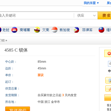
我的东盟 ▼
展
门锁
»
4585 C 锁体
中心距：
85mm
边距：
45mm
申
单价：
面议
起订：
供货总量：
发货期限：
自买家付款之日起
3
天内发货
所在地：
中国 浙江 金华市
客服
客服