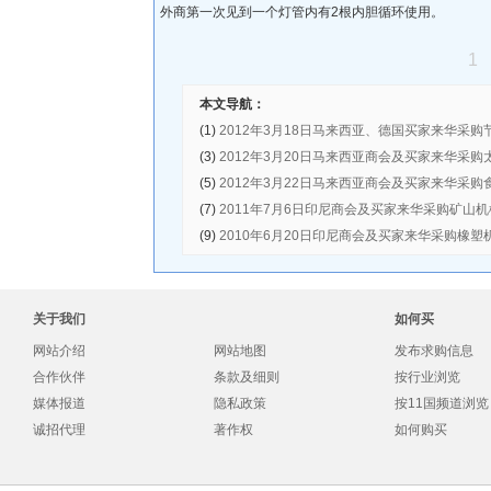
外商第一次见到一个灯管内有2根内胆循环使用。
1
本文导航：
(1)
2012年3月18日马来西亚、德国买家来华采购
(3)
2012年3月20日马来西亚商会及买家来华采
(5)
2012年3月22日马来西亚商会及买家来华采购
(7)
2011年7月6日印尼商会及买家来华采购矿山
产线
(9)
2010年6月20日印尼商会及买家来华采购橡
关于我们
如何买
网站介绍
网站地图
发布求购信息
合作伙伴
条款及细则
按行业浏览
媒体报道
隐私政策
按11国频道浏览
诚招代理
著作权
如何购买