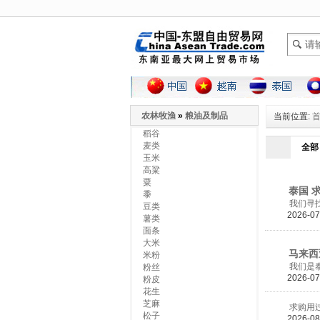
农林牧渔
»
粮油及制品
当前位置:
稻谷
麦类
全部
玉米
高粱
粟
泰国 求
黍
我们寻找用过
豆类
2026-07
薯类
面条
大米
马来西亚
米粉
我们是泰国生
粉丝
2026-07
粉皮
花生
芝麻
求购用过的烹
松子
2026-08