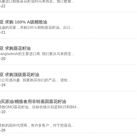
口精炼葵花籽油到马来西亚。预订数量...
-22
求购 100% A级精致油
买家，求购100％精制葵花籽油。出口...
-21
 求购葵花籽油
ladesh的主要进口商. 我们要从马来西亚...
-20
 求购顶级葵花籽油
感兴趣 . 我要购买你们的产品， 请给...
-19
原油/精炼食用非转基因葵花籽油
O葵花籽油。目标价格分别是$815和$84...
-10
国外代理商，有许多客户，对于把葵花...
-26