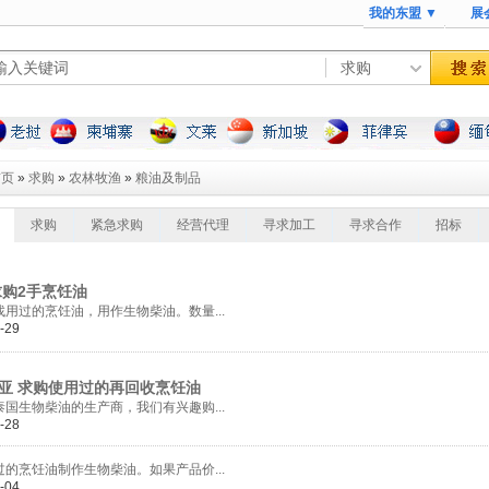
我的东盟 ▼
展
首页
»
求购
»
农林牧渔
»
粮油及制品
求购
紧急求购
经营代理
寻求加工
寻求合作
招标
购2手烹饪油
的烹饪油，用作生物柴油。数量...
-29
 求购使用过的再回收烹饪油
物柴油的生产商，我们有兴趣购...
-28
饪油制作生物柴油。如果产品价...
-04