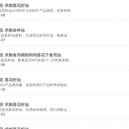
 求购葵花籽油
＆NBSP;＆NBSP;产品类型：坚果和种...
-08
 求购各种油
菜籽/油菜籽，豆油用过的烹饪油，蓖麻油
-07
求购食用精制和纯葵花子食用油
油，数量是20MT或者1个 20'的集装箱...
-06
 葵花籽油
品感兴趣，请发给我们产品样本和报价...
-18
 求购葵花籽油
葵花籽油，应用各种领域。我们用船运...
-02