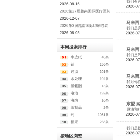
我们有兴趣进
2026-08-16
2026-07
2026第27届越南国际医疗医药
产业
2026-12-07
马来西亚 
2026第3届越南国际印刷包装
我们是真诚的
技术
2026-08-03
2026-07
本周搜索排行
马来西亚
我们是Bang
牛皮纸
48条
2026-07
链
156条
过滤
101条
马来西亚
水处理
104条
我对你们公司
聚氨酯
13条
2026-07
电池
192条
海绵
16条
东盟 购买
纸制品
2条
原油和精致GM
2026-07
药
1031条
糖果
268条
我们是授权的
2026-07
按地区浏览