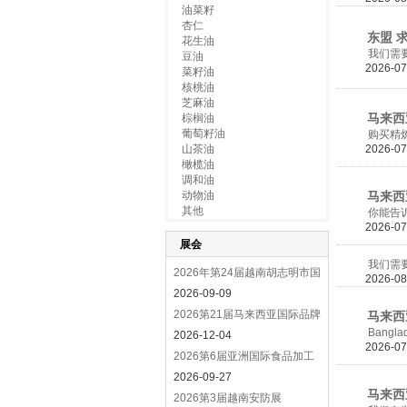
油菜籽
杏仁
东盟 求
花生油
我们需要 600
豆油
2026-07
菜籽油
核桃油
芝麻油
马来西亚
棕榈油
葡萄籽油
购买精炼
山茶油
2026-07
橄榄油
调和油
动物油
马来西亚
其他
你能告诉我大豆
2026-07
展会
我们需要100
2026年第24届越南胡志明市国
2026-08
际塑
2026-09-09
2026第21届马来西亚国际品牌
马来西亚
Banglad
消费
2026-12-04
2026-07
2026第6届亚洲国际食品加工
技术
2026-09-27
马来西亚
2026第3届越南安防展