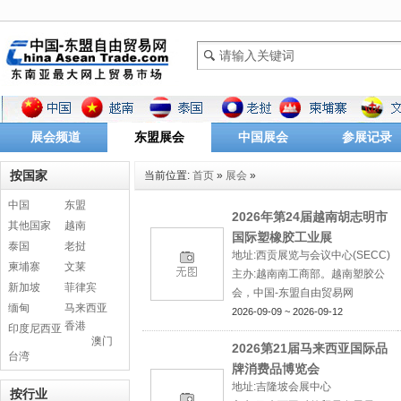
展会频道
东盟展会
中国展会
参展记录
按国家
当前位置:
首页
»
展会
»
中国
东盟
2026年第24届越南胡志明市
其他国家
越南
国际塑橡胶工业展
泰国
老挝
地址:西贡展览与会议中心(SECC)
柬埔寨
文莱
主办:越南南工商部。越南塑胶公
新加坡
菲律宾
会，中国-东盟自由贸易网
缅甸
马来西亚
2026-09-09 ~ 2026-09-12
香港
印度尼西亚
澳门
2026第21届马来西亚国际品
台湾
牌消费品博览会
地址:吉隆坡会展中心
按行业