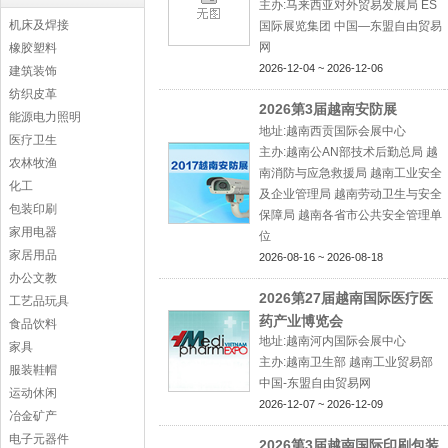
主办:马来西亚对外贸易发展局 ES
机床及焊接
国际展览集团 中国—东盟自由贸易
网
橡胶塑料
2026-12-04 ~ 2026-12-06
建筑装饰
纺织皮革
2026第3届越南安防展
能源电力照明
地址:越南西贡国际会展中心
医疗卫生
主办:越南公AN部技术后勤总局 越
农林牧渔
南消防与应急救援局 越南工业安全
化工
及企业管理局 越南劳动卫生与安全
包装印刷
保障局 越南各省市公共安全管理单
家用电器
位
家居用品
2026-08-16 ~ 2026-08-18
办公文教
2026第27届越南国际医疗医
工艺品玩具
药产业博览会
食品饮料
地址:越南河内国际会展中心
家具
主办:越南卫生部 越南工业贸易部
服装鞋帽
中国-东盟自由贸易网
运动休闲
2026-12-07 ~ 2026-12-09
冶金矿产
电子元器件
2026第3届越南国际印刷包装