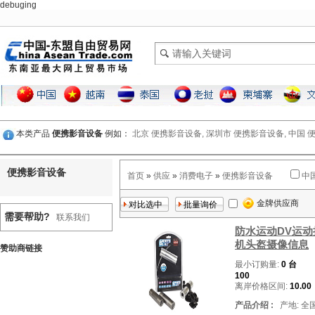
debuging
本类产品
便携影音设备
例如：
北京 便携影音设备,
深圳市 便携影音设备,
中国 
便携影音设备
首页
»
供应
»
消费电子
»
便携影音设备
中
金牌供应商
需要帮助?
联系我们
防水运动DV运
机头盔摄像信息
赞助商链接
最小订购量:
0 台
100
离岸价格区间:
10.00
产品介绍 :
产地: 全