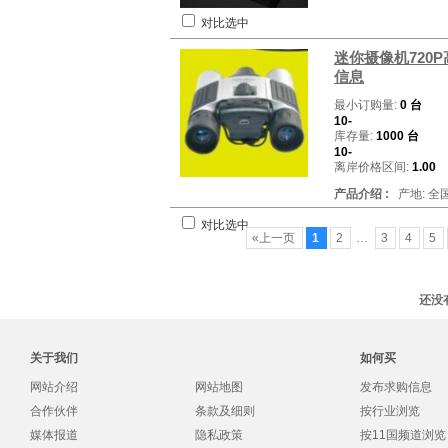
对比选中
迷你摄像机720
信息
最小订购量:
0 台
10-
库存量:
1000 台
10-
离岸价格区间:
1.00
产品介绍 :
产地: 全
对比选中
«上一页
1
2
…
3
4
5
还没
关于我们
如何买
网站介绍
网站地图
发布求购信息
合作伙伴
条款及细则
按行业浏览
媒体报道
隐私政策
按11国频道浏览