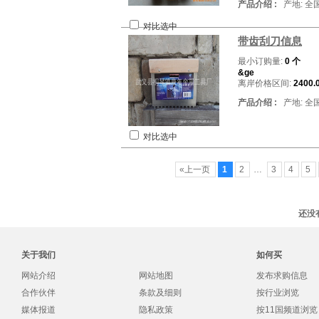
产品介绍 :
产地: 全
对比选中
带齿刮刀信息
最小订购量:
0 个
&ge
离岸价格区间:
2400.
产品介绍 :
产地: 全
对比选中
«上一页
1
2
…
3
4
5
还没
关于我们
如何买
网站介绍
网站地图
发布求购信息
合作伙伴
条款及细则
按行业浏览
媒体报道
隐私政策
按11国频道浏览