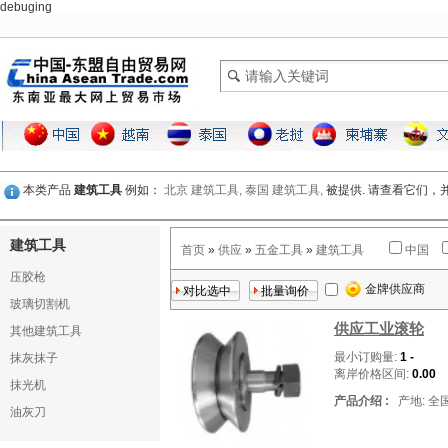
debuging
本类产品
建筑工具
例如：
北京 建筑工具,
泰国 建筑工具,
被提供. 请查看它们
建筑工具
首页
»
供应
»
五金工具
»
建筑工具
中国
压胶枪
金牌供应商
玻璃切割机
供应工业滚轮
其他建筑工具
最小订购量:
1 -
抹灰抹子
离岸价格区间:
0.00
抹光机
产品介绍 :
产地: 全
油灰刀