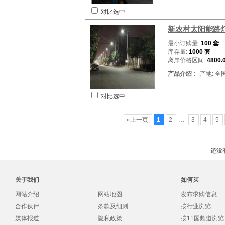
对比选中
新农村太阳能路
最小订购量:
100 套
库存量:
1000 套
离岸价格区间:
4800.
产品介绍 :
产地: 全
对比选中
«上一页
1
2
…
3
4
5
还没
关于我们
如何买
网站介绍
网站地图
发布求购信息
合作伙伴
条款及细则
按行业浏览
媒体报道
隐私政策
按11国频道浏览