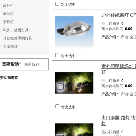
对比选中
高杆灯
庭院灯
户外传统路灯 CF
景观灯
最小订购量:
0
离岸价格区间:
0.00
码头、桥梁灯具
产品介绍 :
产地: 全
其他室外照明灯具
太阳能灯
对比选中
需要帮助?
联系我们
室外照明球场灯 路
灯
赞助商链接
最小订购量:
0
离岸价格区间:
0.00
产品介绍 :
产地: 全
对比选中
出口泰国 路灯 街
灯
最小订购量:
0