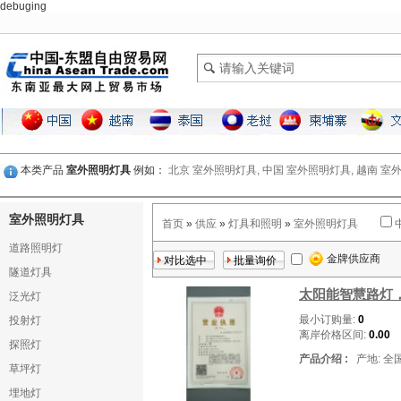
debuging
本类产品
室外照明灯具
例如：
北京 室外照明灯具,
中国 室外照明灯具,
越南 室
室外照明灯具
首页
»
供应
»
灯具和照明
»
室外照明灯具
道路照明灯
金牌供应商
隧道灯具
太阳能智慧路灯
泛光灯
最小订购量:
0
投射灯
离岸价格区间:
0.00
探照灯
产品介绍 :
产地: 全
草坪灯
埋地灯