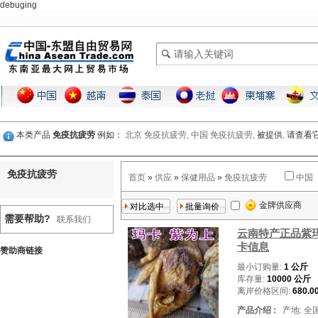
debuging
本类产品
免疫抗疲劳
例如：
北京 免疫抗疲劳,
中国 免疫抗疲劳,
被提供. 请查
免疫抗疲劳
首页
»
供应
»
保健用品
»
免疫抗疲劳
中国
金牌供应商
需要帮助?
联系我们
云南特产正品紫
卡信息
赞助商链接
最小订购量:
1 公斤
库存量:
10000 公斤
离岸价格区间:
680.0
产品介绍 :
产地: 全