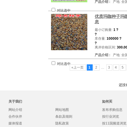
产品介绍 :
产地: 全
对比选中
优质玛咖种子玛咖
息
最小订购量:
1 ?
?
库存量:
100000 ?
?
离岸价格区间:
300.0
产品介绍 :
产地: 全
对比选中
«上一页
1
2
…
3
4
5
还没
关于我们
如何买
网站介绍
网站地图
发布求购信息
合作伙伴
条款及细则
按行业浏览
媒体报道
隐私政策
按11国频道浏览