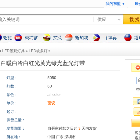
我的东盟 ▼
展
»
LED景观灯具
»
LED软条灯
»
5050正白暖白冷白红光黄光绿光蓝光灯带
灯型：
5050
灯数：
60
申
颜色：
all color
单价：
面议
起订：
供货总量：
发货期限：
自买家付款之日起
3
天内发货
客服
所在地：
中国 广东 深圳市
客服