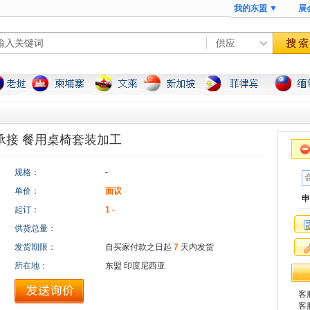
我的东盟 ▼
展
承接 餐用桌椅套装加工
规格：
-
单价：
面议
申
起订：
1 -
供货总量：
发货期限：
自买家付款之日起
7
天内发货
所在地：
东盟 印度尼西亚
客服
客服