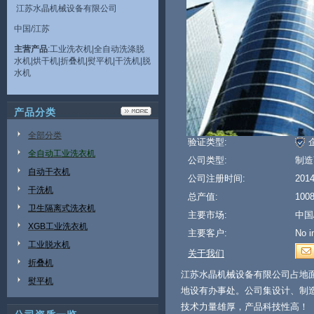
江苏水晶机械设备有限公司
中国/江苏
主营产品
:工业洗衣机|全自动洗涤脱
水机|烘干机|折叠机|熨平机|干洗机|脱
水机
产品分类
全部分类
验证类型:
全自动工业洗衣机
公司类型:
制造
自动干衣机
公司注册时间:
201
干洗机
总产值:
10
卫生隔离式洗衣机
主要市场:
中国
XGB工业洗衣机
主要客户:
No i
工业脱水机
关于我们
折叠机
江苏水晶机械设备有限公司占地面
熨平机
地设有办事处。公司集设计、制
技术力量雄厚，产品科技性高！