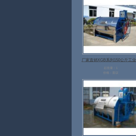
厂家直销XGB系列150公斤工
衣机 采用304不锈钢
起批量：1
价格：面议