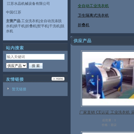
江苏水晶机械设备有限公司
全自动工业洗衣机
中国/江苏
卫生隔离式洗衣机
主营产品
:工业洗衣机|全自动洗涤脱
折叠机
水机|烘干机|折叠机|熨平机|干洗机|脱
水机
供应产品
站内搜索
友情链接
暂无链接
厂家直销 CE认证 工业洗衣机 
304不锈钢
起批量：1
价格：面议