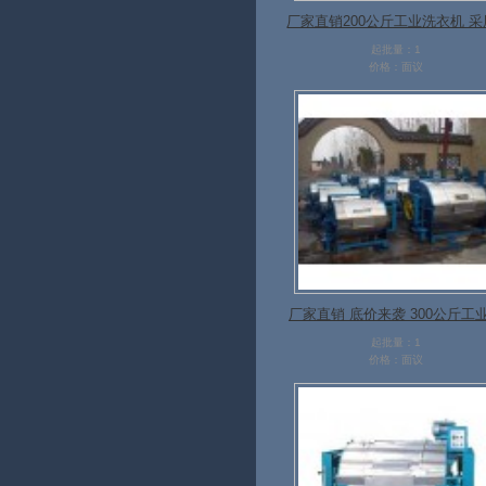
厂家直销200公斤工业洗衣机 采
04不锈钢 酒店工厂
起批量：1
价格：面议
厂家直销 底价来袭 300公斤工
衣机
起批量：1
价格：面议