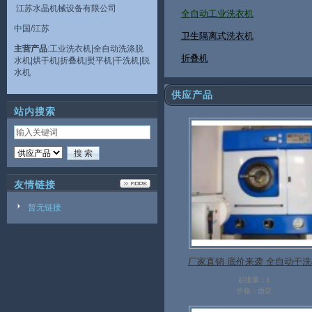
江苏水晶机械设备有限公司
全自动工业洗衣机
中国/江苏
卫生隔离式洗衣机
主营产品
:工业洗衣机|全自动洗涤脱
折叠机
水机|烘干机|折叠机|熨平机|干洗机|脱
水机
供应产品
站内搜索
友情链接
暂无链接
厂家直销 底价来袭 全自动干
起批量：1
价格：面议