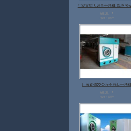
厂家直销大容量干洗机 洗衣房
工业洗衣机
起批量：1
价格：面议
厂家直销22公斤全自动干洗
起批量：1
价格：面议