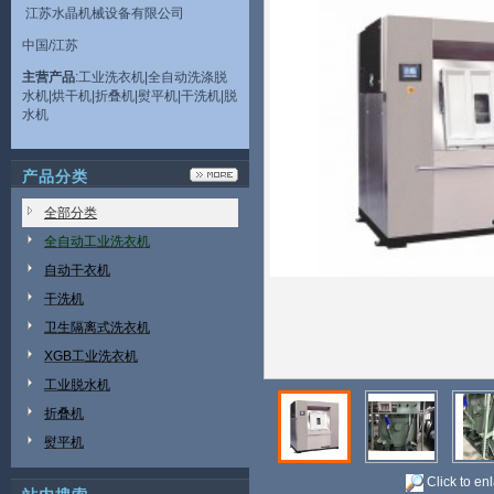
江苏水晶机械设备有限公司
中国/江苏
主营产品
:工业洗衣机|全自动洗涤脱
水机|烘干机|折叠机|熨平机|干洗机|脱
水机
产品分类
全部分类
全自动工业洗衣机
自动干衣机
干洗机
卫生隔离式洗衣机
XGB工业洗衣机
工业脱水机
折叠机
熨平机
Click to en