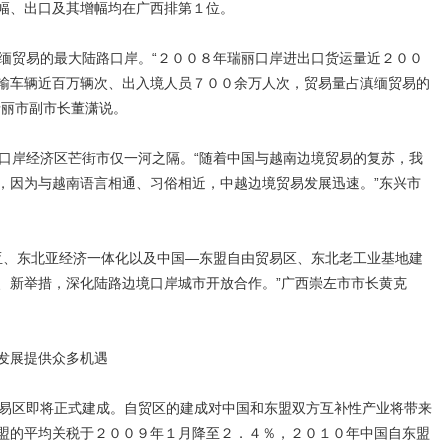
增幅、出口及其增幅均在广西排第１位。
贸易的最大陆路口岸。“２００８年瑞丽口岸进出口货运量近２００
输车辆近百万辆次、出入境人员７００余万人次，贸易量占滇缅贸易的
瑞丽市副市长董潇说。
岸经济区芒街市仅一河之隔。“随着中国与越南边境贸易的复苏，我
，因为与越南语言相通、习俗相近，中越边境贸易发展迅速。”东兴市
、东北亚经济一体化以及中国—东盟自由贸易区、东北老工业基地建
、新举措，深化陆路边境口岸城市开放合作。”广西崇左市市长黄克
发展提供众多机遇
易区即将正式建成。自贸区的建成对中国和东盟双方互补性产业将带来
盟的平均关税于２００９年１月降至２．４％，２０１０年中国自东盟