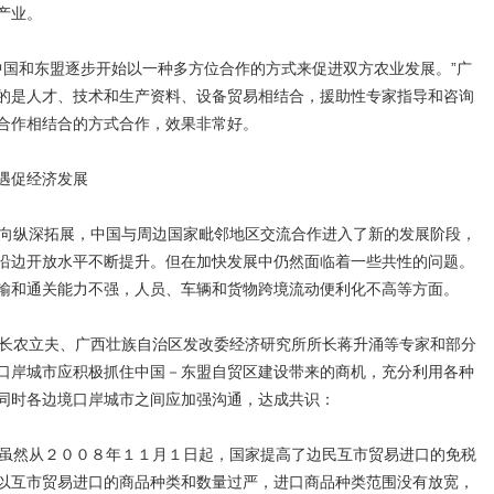
型产业。
国和东盟逐步开始以一种多方位合作的方式来促进双方农业发展。”广
的是人才、技术和生产资料、设备贸易相结合，援助性专家指导和咨询
合作相结合的方式合作，效果非常好。
遇促经济发展
向纵深拓展，中国与周边国家毗邻地区交流合作进入了新的发展阶段，
沿边开放水平不断提升。但在加快发展中仍然面临着一些共性的问题。
输和通关能力不强，人员、车辆和货物跨境流动便利化不高等方面。
长农立夫、广西壮族自治区发改委经济研究所所长蒋升涌等专家和部分
口岸城市应积极抓住中国－东盟自贸区建设带来的商机，充分利用各种
同时各边境口岸城市之间应加强沟通，达成共识：
虽然从２００８年１１月１日起，国家提高了边民互市贸易进口的免税
以互市贸易进口的商品种类和数量过严，进口商品种类范围没有放宽，