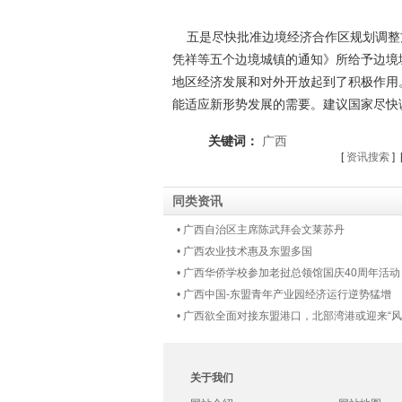
五是尽快批准边境经济合作区规划调整
凭祥等五个边境城镇的通知》所给予边境
地区经济发展和对外开放起到了积极作用
能适应新形势发展的需要。建议国家尽快
关键词：
广西
[
资讯搜索
] 
同类资讯
• 广西自治区主席陈武拜会文莱苏丹
• 广西农业技术惠及东盟多国
• 广西华侨学校参加老挝总领馆国庆40周年活动
• 广西中国-东盟青年产业园经济运行逆势猛增
• 广西欲全面对接东盟港口，北部湾港或迎来“
关于我们