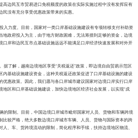
提高边民互市贸易进口免税额度的政策在实际实施过程中没有发挥应有
边民没有充分享受优惠政策带来的实惠。
投入力度。目前，国家对一类口岸基础设施建设有专项转移支付补助资
当地政府投入为主，由于地方财政困难，无法筹措到足够的资金，边境
境口岸和边民互市点基础设施远远不能满足口岸经济快速发展和对外开
据了解，越南边境地区享受“关税返还”政策，即边境自由贸易示范区
区内基础设施建设资金，这种关税返还政策促进了口岸基础设施的建设
的优惠政策。因此，我们愿与各口岸城市建议国家对边境口岸实行口岸
境地区和口岸基础设施建设，加快边境地区经济社会发展，以实现“戍
辆的限制。目前，中国边境口岸城市毗邻国家对人员、货物和车辆跨境
制比较严格，绝大多数边境口岸城市车辆、人员、货物与国际资本的跨
对人、车、货跨境流动的限制，简化程序和手续，扶持边境地区物流、