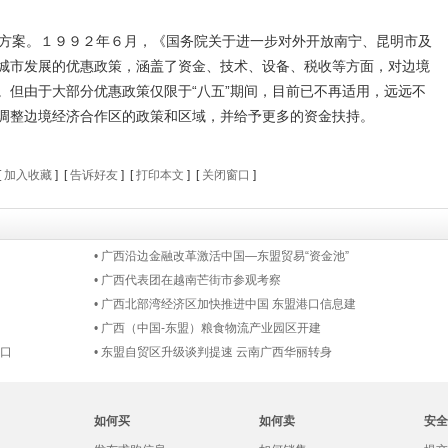
方案。１９９２年６月，《国务院关于进一步对外开放南宁、昆明市及
城市发展的优惠政策，涵盖了资金、技术、设备、税收等方面，对边境
。但由于大部分优惠政策仅限于“八五”期间，目前已不再适用，远远不
调整边境经济合作区的政策和区域，并给予更多的资金扶持。
[
加入收藏
] [
告诉好友
] [
打印本文
] [
关闭窗口
]
• 广西沿边金融改革激活中国—东盟贸易“资金池”
• 广西代表团在越南芒街市参观考察
• 广西北部湾经济区加快推进中国 东盟港口信息建
• 广西（中国-东盟）粮食物流产业园区开建
风口
• 东盟自贸区升级谈判提速 云南广西华丽转身
如何买
如何卖
安全