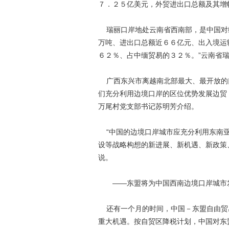
７．２５亿美元，外贸进出口总额及其
瑞丽口岸地处云南省西南部，是中国对缅
万吨、进出口总额近６６亿元、出入境运
６２％、占中缅贸易的３２％。”云南省
广西东兴市离越南北部最大、最开放的口
们充分利用边境口岸的区位优势发展边贸
万尾村党支部书记苏明芳介绍。
“中国的边境口岸城市应充分利用东南亚
设等战略构想的新进展、新机遇、新政策
说。
——东盟将为中国西南边境口岸城市
还有一个月的时间，中国－东盟自由贸
重大机遇。按自贸区降税计划，中国对东