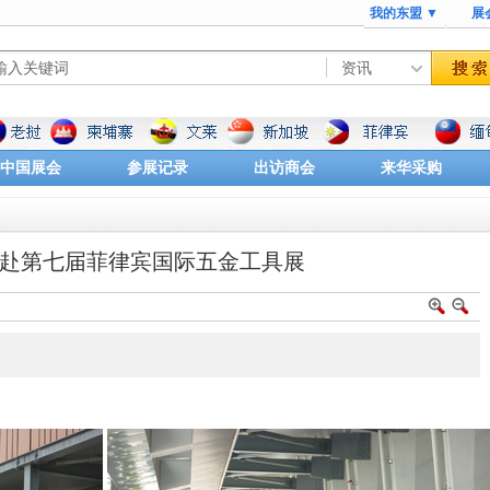
我的东盟 ▼
展
中国展会
参展记录
出访商会
来华采购
8月赴第七届菲律宾国际五金工具展