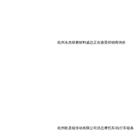
杭州永杰研磨材料戚总正在接受经销商询价
杭州欧圣链传动有限公司洪总摩托车/自行车链