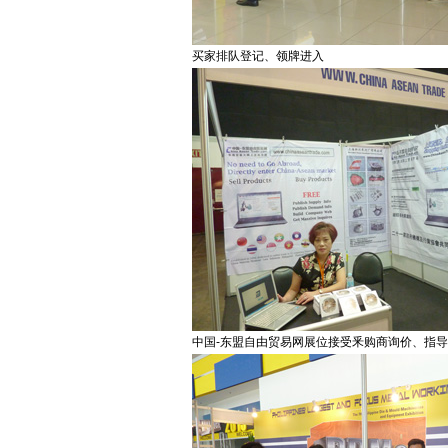
买家排队登记、领牌进入
中国-东盟自由贸易网展位接受釆购商询价、指