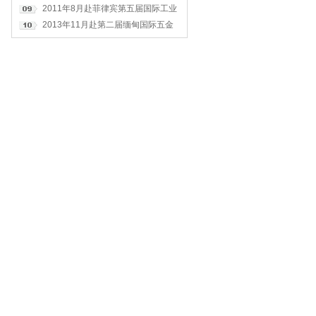
机、橡塑机械、食品包装、印刷标签
2011年8月赴菲律宾第五届国际工业
四大展全纪录
展
2013年11月赴第二届缅甸国际五金
工具与建材展