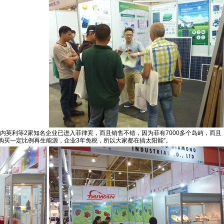
内英利等2家知名企业已进入菲律宾，而且销售不错，因为菲有7000多个岛屿，而且
购买一定比例再生能源，企业3年免税，所以大家都在搞太阳能”。