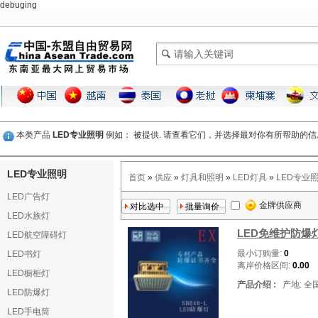
debuging
本类产品
LED专业照明
例如： 被提供. 请查看它们，并选择最对你有所帮助的信
LED专业照明
首页
»
供应
»
灯具和照明
»
LED灯具
»
LED专业
LED广告灯
金牌供应商
LED水族灯
LED免维护防爆
LED航空障碍灯
最小订购量:
0
LED书灯
离岸价格区间:
0.00
LED橱柜灯
产品介绍 :
产地: 全
LED防爆灯
LED手电筒