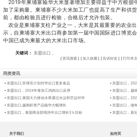
2019年柬埔寨输华大米显著增加主要得益于中方根据
加了采购量。柬埔寨不少大米加工厂也提高了生产和供
前，都由检验员进行检验，合格后才允许包装。
农业是柬埔寨支柱产业之一，大米是其最重要的农业出
示，自柬埔寨大米出口商参加第一届中国国际进口博览
中国已成为柬最大的大米出口市场。
关键词：
东盟出口，
[
资讯搜索
] [
加入收藏
] [
告诉好友
] [
打印本
同类资讯
• 东盟出口;菲律宾计划对华出口更多食品
• 东盟出口，2
• 东盟出口，2024年泰加工鸡肉出口反弹
• 东盟出口，​
• 东盟出口;泰国大力推动水果通过水运和空运对华
• 东盟出口，2
• 东盟出口;越南虾类产品输华大幅增长
• 东盟出口，
• 东盟出口，泰国商业部维持年出口增长3％目标
• 东盟出口，
关于我们
如何买